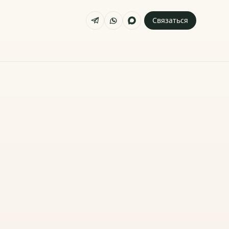
Связаться
личкин
ва и онлайн