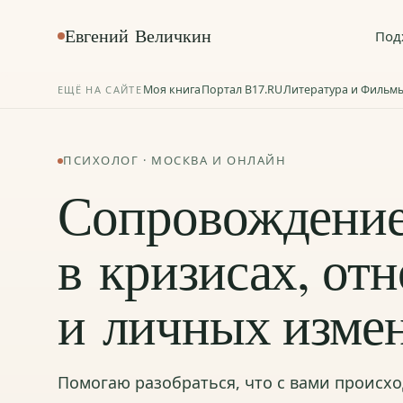
Евгений Величкин
Под
Моя книга
Портал B17.RU
Литература и Фильм
ЕЩЁ НА САЙТЕ
ПСИХОЛОГ · МОСКВА И ОНЛАЙН
Сопровождени
в кризисах, от
и личных изме
Помогаю разобраться, что с вами происх