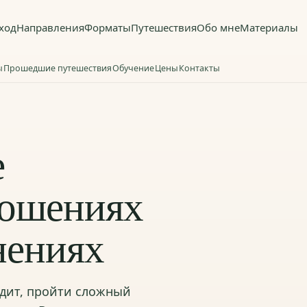
ход
Направления
Форматы
Путешествия
Обо мне
Материалы
ы
Прошедшие путешествия
Обучение
Цены
Контакты
е
ношениях
нениях
Евгений Ве
Психолог, Моск
одит, пройти сложный