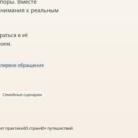
поры. Вместе
Очно – Москва
·
О
понимания к реальным
аться в её
лоем.
 первое обращение
Семейные сценарии
лет практики
65 стран
40+ путешествий