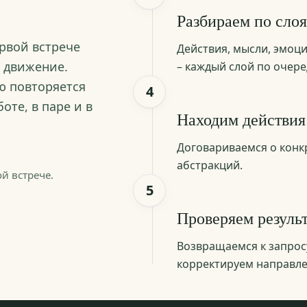
Разбираем по сло
ервой встрече
Действия, мысли, эмоци
ь движение.
– каждый слой по очере
ю повторяется
4
оте, в паре и в
Находим действия
Договариваемся о конкр
абстракций.
й встрече.
5
Проверяем результ
Возвращаемся к запросу
корректируем направле