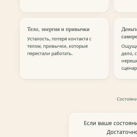
Тело, энергия и привычки
Деньги
самор
Усталость, потеря контакта с
телом, привычки, которые
Ощуще
перестали работать.
дело, 
нереш
сценар
Состояни
Если ваше состояни
Достаточно