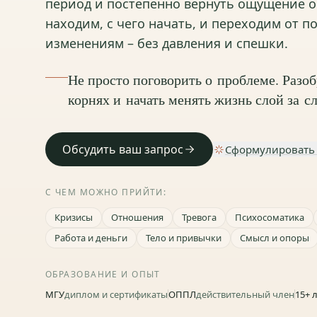
период и постепенно вернуть ощущение о
находим, с чего начать, и переходим от 
изменениям – без давления и спешки.
Не просто поговорить о проблеме. Разобр
корнях и начать менять жизнь слой за с
Обсудить ваш запрос
Сформулировать
С ЧЕМ МОЖНО ПРИЙТИ:
Кризисы
Отношения
Тревога
Психосоматика
Работа и деньги
Тело и привычки
Смысл и опоры
ОБРАЗОВАНИЕ И ОПЫТ
МГУ
диплом и сертификаты
ОППЛ
действительный член
15+ 