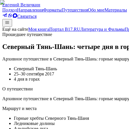
Евгений Величкин
Подход
Направления
Форматы
Путешествия
Обо мне
Материалы
Связаться
Ещё на сайте
Моя книга
Портал B17.RU
Литература и Фильмы
П
Прошедшее путешествие
Северный Тянь-Шань: четыре дня в гор
Архивное путешествие в Северный Тянь-Шань: горные маршрут
Северный Тянь-Шань
25–30 сентября 2017
4 дня в горах
О путешествии
Архивное путешествие в Северный Тянь-Шань: горные маршрут
Маршрут и места
Горные хребты Северного Тянь-Шаня
Ледниковые долины
Альпийские луга