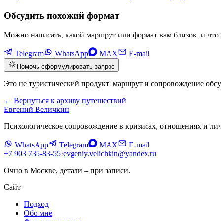
Обсудить похожий формат
Можно написать, какой маршрут или формат вам близок, и что 
Telegram
WhatsApp
MAX
E-mail
Помочь сформулировать запрос
Это не туристический продукт: маршрут и сопровождение обс
←
Вернуться к архиву путешествий
Евгений Величкин
Психологическое сопровождение в кризисах, отношениях и ли
WhatsApp
Telegram
MAX
E-mail
+7 903 735-83-55
·
evgeniy.velichkin@yandex.ru
Очно в Москве, детали – при записи
.
Сайт
Подход
Обо мне