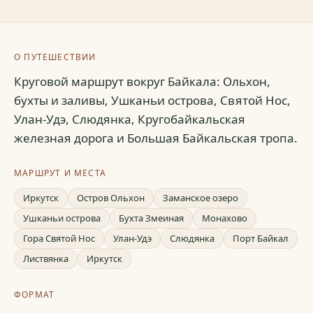
О ПУТЕШЕСТВИИ
Круговой маршрут вокруг Байкала: Ольхон,
бухты и заливы, Ушканьи острова, Святой Нос,
Улан-Удэ, Слюдянка, Кругобайкальская
железная дорога и Большая Байкальская тропа.
МАРШРУТ И МЕСТА
Иркутск
Остров Ольхон
Заманское озеро
Ушканьи острова
Бухта Змеиная
Монахово
Гора Святой Нос
Улан-Удэ
Слюдянка
Порт Байкал
Листвянка
Иркутск
ФОРМАТ