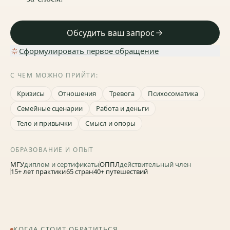
Обсудить ваш запрос
Сформулировать первое обращение
С ЧЕМ МОЖНО ПРИЙТИ:
Кризисы
Отношения
Тревога
Психосоматика
Семейные сценарии
Работа и деньги
Тело и привычки
Смысл и опоры
Евгений Величкин
Психолог, Москва и онлайн
ОБРАЗОВАНИЕ И ОПЫТ
МГУ
диплом и сертификаты
ОППЛ
действительный член
Очно – Москва
·
Онлайн – из любой точки
15+ лет практики
65 стран
40+ путешествий
КОГДА СТОИТ ОБРАТИТЬСЯ