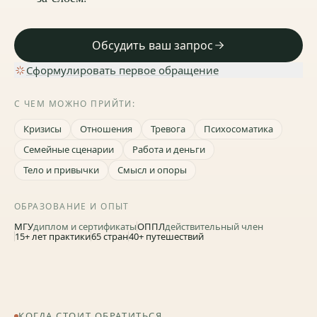
Обсудить ваш запрос
Сформулировать первое обращение
С ЧЕМ МОЖНО ПРИЙТИ:
Кризисы
Отношения
Тревога
Психосоматика
Семейные сценарии
Работа и деньги
Тело и привычки
Смысл и опоры
Евгений Величкин
Психолог, Москва и онлайн
ОБРАЗОВАНИЕ И ОПЫТ
МГУ
диплом и сертификаты
ОППЛ
действительный член
Очно – Москва
·
Онлайн – из любой точки
15+ лет практики
65 стран
40+ путешествий
КОГДА СТОИТ ОБРАТИТЬСЯ