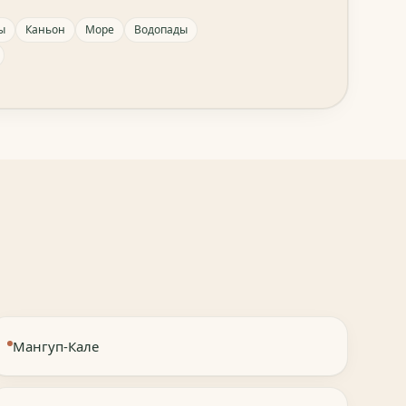
ы
Каньон
Море
Водопады
Мангуп-Кале