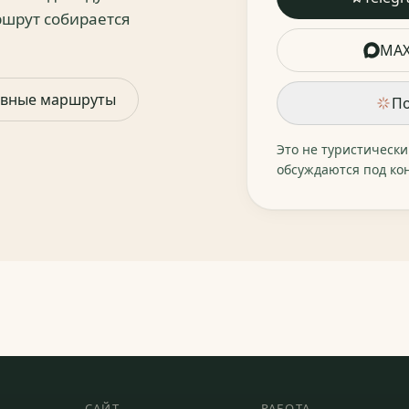
шрут собирается
MA
ивные маршруты
По
Это не туристическ
обсуждаются под ко
САЙТ
РАБОТА