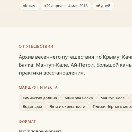
Крым
29 апреля – 4 мая 2018
6 дней
О ПУТЕШЕСТВИИ
Архив весеннего путешествия по Крыму: Кач
Балка, Мангуп-Кале, Ай-Петри, Большой кань
практики восстановления.
МАРШРУТ И МЕСТА
Качинская долина
Алимова Балка
Мангуп-Кале
Водопады
Ялта и окрестности
Пляжи Чёрного мор
ФОРМАТ
Групповой формат