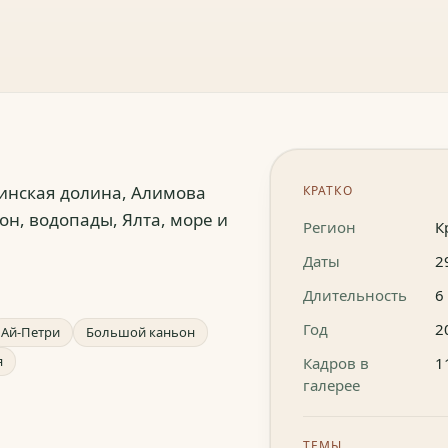
инская долина, Алимова
КРАТКО
он, водопады, Ялта, море и
Регион
К
Даты
2
Длительность
6
Год
2
Ай-Петри
Большой каньон
я
Кадров в
1
галерее
ТЕМЫ