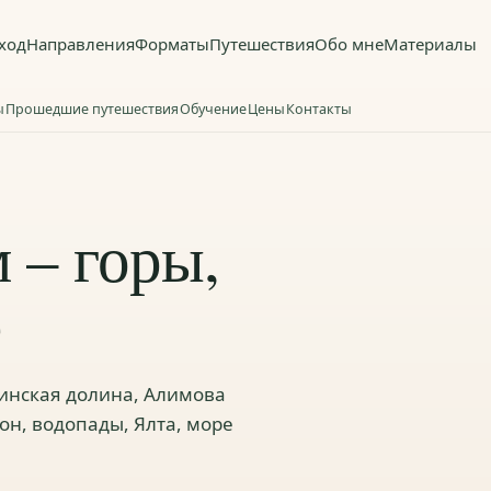
ход
Направления
Форматы
Путешествия
Обо мне
Материалы
ы
Прошедшие путешествия
Обучение
Цены
Контакты
 – горы,
е
инская долина, Алимова
он, водопады, Ялта, море